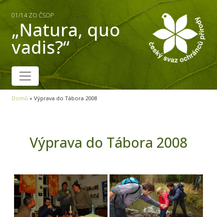
01/14 ZO ČSOP
„Natura, quo
vadis?“
Domů
»
Výprava do Tábora 2008
Výprava do Tábora 2008