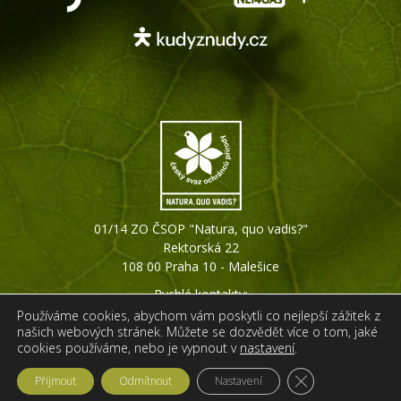
01/14 ZO ČSOP "Natura, quo vadis?"
Rektorská 22
108 00 Praha 10 - Malešice
Rychlé kontakty:
+420 603 426 895
Používáme cookies, abychom vám poskytli co nejlepší zážitek z
info@natura-praha.org
našich webových stránek. Můžete se dozvědět více o tom, jaké
cookies používáme, nebo je vypnout v
nastavení
.
Zavřít cookie liš
Přijmout
Odmítnout
Nastavení
Web vytvořila
IPC Corporation s.r.o.