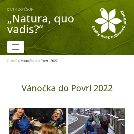
01/14 ZO ČSOP
„Natura, quo
vadis?“
Domů
»
Vánočka do Povrl 2022
Vánočka do Povrl 2022