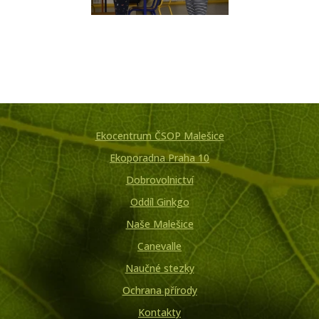
Ekocentrum ČSOP Malešice
Ekoporadna Praha 10
Dobrovolnictví
Oddíl Ginkgo
Naše Malešice
Canevalle
Naučné stezky
Ochrana přírody
Kontakty