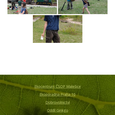
Ekocentrum ČSOP Malešice
Ekoporadna Praha 10
Dobrovolnictví
Oddíl Ginkgo