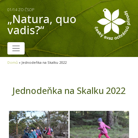
01/14 ZO ČSOP
„Natura, quo
vadis?“
Domů
»
Jednodeňka na Skalku 2022
Jednodeňka na Skalku 2022