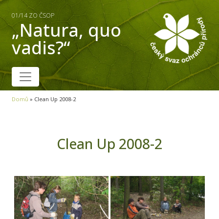
01/14 ZO ČSOP
„Natura, quo
vadis?“
Domů
»
Clean Up 2008-2
Clean Up 2008-2